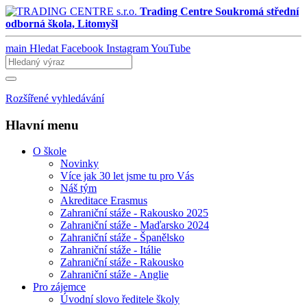
Trading Centre
Soukromá střední
odborná škola, Litomyšl
main
Hledat
Facebook
Instagram
YouTube
Rozšířené vyhledávání
Hlavní menu
O škole
Novinky
Více jak 30 let jsme tu pro Vás
Náš tým
Akreditace Erasmus
Zahraniční stáže - Rakousko 2025
Zahraniční stáže - Maďarsko 2024
Zahraniční stáže - Španělsko
Zahraniční stáže - Itálie
Zahraniční stáže - Rakousko
Zahraniční stáže - Anglie
Pro zájemce
Úvodní slovo ředitele školy