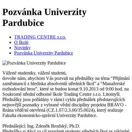
Pozvánka Univerzity
Pardubice
TRADING CENTRE s.r.o.
O škole
Novinky
Pozvánka Univerzity Pardubice
Vážené studentky, vážení studenti,
dovolte nám, abychom Vás pozvali na přednášky na téma “Přijímání
zaměstnanců z hlediska absolventů středních škol” a “Manažerské
rozhodování hrou”, které se budou konat 9.10.2013 od 9:00 hod. na
Soukromé střední odborné škole Trading Centre s.r.o. Litomyšl.
Přednášky jsou pořádány v rámci cyklu přednášek představujících
nejnovější poznatky z vybrané vědní disciplíny projektu BRAVO -
Brána vědě/ní otevřená (CZ.1.07/2.3.00/35.0024), který realizuje
Fakulta ekonomicko-správní Univerzity Pardubice.
Přednášející: Ing. Zdeněk Brodský, Ph.D.
Přednáška si dává za cíl seznámit studenty středních škol se základní