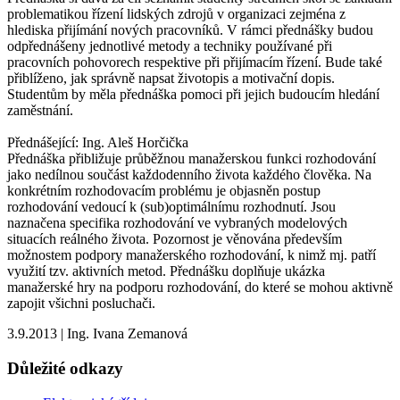
problematikou řízení lidských zdrojů v organizaci zejména z
hlediska přijímání nových pracovníků. V rámci přednášky budou
odpřednášeny jednotlivé metody a techniky používané při
pracovních pohovorech respektive při přijímacím řízení. Bude také
přiblíženo, jak správně napsat životopis a motivační dopis.
Studentům by měla přednáška pomoci při jejich budoucím hledání
zaměstnání.
Přednášející: Ing. Aleš Horčička
Přednáška přibližuje průběžnou manažerskou funkci rozhodování
jako nedílnou součást každodenního života každého člověka. Na
konkrétním rozhodovacím problému je objasněn postup
rozhodování vedoucí k (sub)optimálnímu rozhodnutí. Jsou
naznačena specifika rozhodování ve vybraných modelových
situacích reálného života. Pozornost je věnována především
možnostem podpory manažerského rozhodování, k nimž mj. patří
využití tzv. aktivních metod. Přednášku doplňuje ukázka
manažerské hry na podporu rozhodování, do které se mohou aktivně
zapojit všichni posluchači.
3.9.2013
|
Ing. Ivana Zemanová
Důležité odkazy