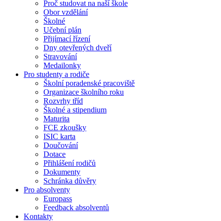
Proč studovat na naší škole
Obor vzdělání
Školné
Učební plán
Přijímací řízení
Dny otevřených dveří
Stravování
Medailonky
Pro studenty a rodiče
Školní poradenské pracoviště
Organizace školního roku
Rozvrhy tříd
Školné a stipendium
Maturita
FCE zkoušky
ISIC karta
Doučování
Dotace
Přihlášení rodičů
Dokumenty
Schránka důvěry
Pro absolventy
Europass
Feedback absolventů
Kontakty