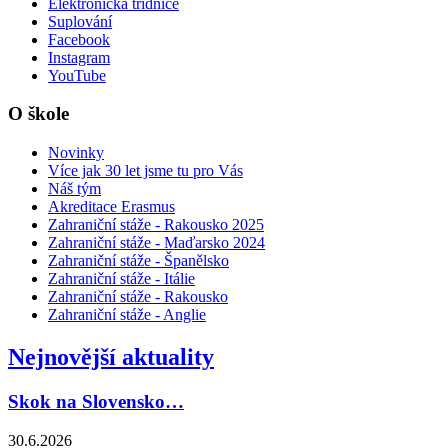
Elektronická třídnice
Suplování
Facebook
Instagram
YouTube
O škole
Novinky
Více jak 30 let jsme tu pro Vás
Náš tým
Akreditace Erasmus
Zahraniční stáže - Rakousko 2025
Zahraniční stáže - Maďarsko 2024
Zahraniční stáže - Španělsko
Zahraniční stáže - Itálie
Zahraniční stáže - Rakousko
Zahraniční stáže - Anglie
Nejnovější aktuality
Skok na Slovensko…
30.6.2026