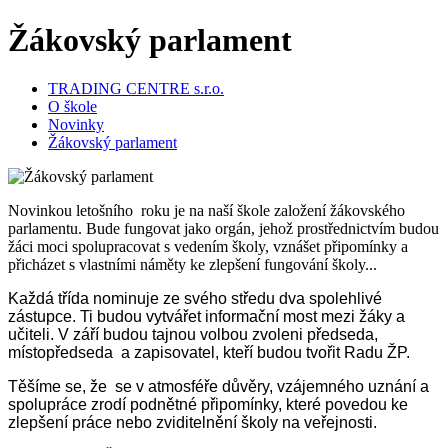
Žákovský parlament
TRADING CENTRE s.r.o.
O škole
Novinky
Žákovský parlament
Novinkou letošního roku je na naší škole založení žákovského
parlamentu. Bude fungovat jako orgán, jehož prostřednictvím budou
žáci moci spolupracovat s vedením školy, vznášet připomínky a
přicházet s vlastními náměty ke zlepšení fungování školy...
Každá třída nominuje ze svého středu dva spolehlivé
zástupce. Ti budou vytvářet informační most mezi žáky a
učiteli. V září budou tajnou volbou zvoleni předseda,
místopředseda a zapisovatel, kteří budou tvořit Radu ŽP.
Těšíme se, že se v atmosféře důvěry, vzájemného uznání a
spolupráce zrodí podnětné připomínky, které povedou ke
zlepšení práce nebo zviditelnění školy na veřejnosti.