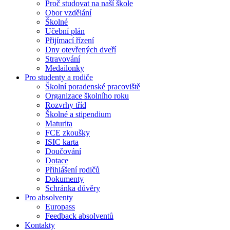
Proč studovat na naší škole
Obor vzdělání
Školné
Učební plán
Přijímací řízení
Dny otevřených dveří
Stravování
Medailonky
Pro studenty a rodiče
Školní poradenské pracoviště
Organizace školního roku
Rozvrhy tříd
Školné a stipendium
Maturita
FCE zkoušky
ISIC karta
Doučování
Dotace
Přihlášení rodičů
Dokumenty
Schránka důvěry
Pro absolventy
Europass
Feedback absolventů
Kontakty