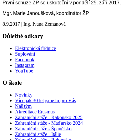
První schůze ŽP se uskuteční v pondělí 25. září 2017.
Mgr. Marie Janoušková, koordinátor ŽP
8.9.2017
|
Ing. Ivana Zemanová
Důležité odkazy
Elektronická třídnice
Suplování
Facebook
Instagram
YouTube
O škole
Novinky
Více jak 30 let jsme tu pro Vás
Náš tým
Akreditace Erasmus
Zahraniční stáže - Rakousko 2025
Zahraniční stáže - Maďarsko 2024
Zahraniční stáže - Španělsko
Zahraniční stáže - Itálie
Zahraniční stáže - Rakousko