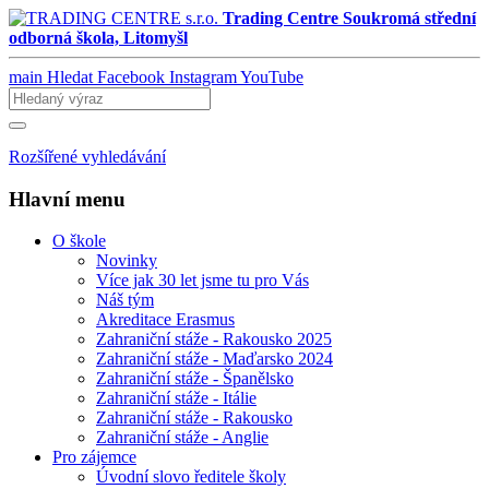
Trading Centre
Soukromá střední
odborná škola, Litomyšl
main
Hledat
Facebook
Instagram
YouTube
Rozšířené vyhledávání
Hlavní menu
O škole
Novinky
Více jak 30 let jsme tu pro Vás
Náš tým
Akreditace Erasmus
Zahraniční stáže - Rakousko 2025
Zahraniční stáže - Maďarsko 2024
Zahraniční stáže - Španělsko
Zahraniční stáže - Itálie
Zahraniční stáže - Rakousko
Zahraniční stáže - Anglie
Pro zájemce
Úvodní slovo ředitele školy