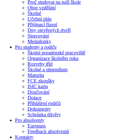
Proč studovat na naší škole
Obor vzdělání
Školné
Učební plán
Přijímací řízení
Dny otevřených dveří
Stravování
Medailonky
Pro studenty a rodiče
Školní poradenské pracoviště
Organizace školního roku
Rozvrhy tříd
Školné a stipendium
Maturita
FCE zkoušky
ISIC karta
Doučování
Dotace
Přihlášení rodičů
Dokumenty
Schránka důvěry
Pro absolventy
Europass
Feedback absolventů
Kontakty