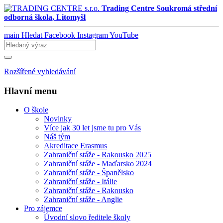
Trading Centre
Soukromá střední
odborná škola, Litomyšl
main
Hledat
Facebook
Instagram
YouTube
Rozšířené vyhledávání
Hlavní menu
O škole
Novinky
Více jak 30 let jsme tu pro Vás
Náš tým
Akreditace Erasmus
Zahraniční stáže - Rakousko 2025
Zahraniční stáže - Maďarsko 2024
Zahraniční stáže - Španělsko
Zahraniční stáže - Itálie
Zahraniční stáže - Rakousko
Zahraniční stáže - Anglie
Pro zájemce
Úvodní slovo ředitele školy