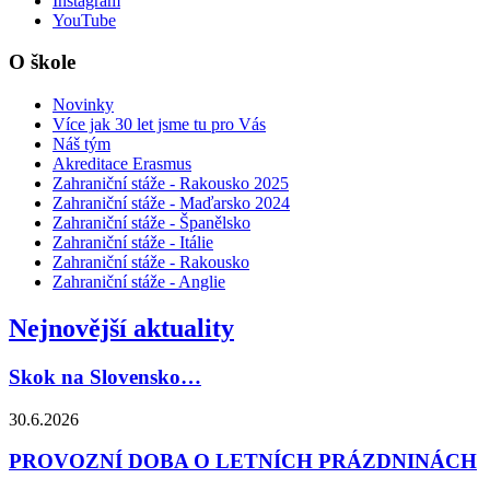
Instagram
YouTube
O škole
Novinky
Více jak 30 let jsme tu pro Vás
Náš tým
Akreditace Erasmus
Zahraniční stáže - Rakousko 2025
Zahraniční stáže - Maďarsko 2024
Zahraniční stáže - Španělsko
Zahraniční stáže - Itálie
Zahraniční stáže - Rakousko
Zahraniční stáže - Anglie
Nejnovější aktuality
Skok na Slovensko…
30.6.2026
PROVOZNÍ DOBA O LETNÍCH PRÁZDNINÁCH