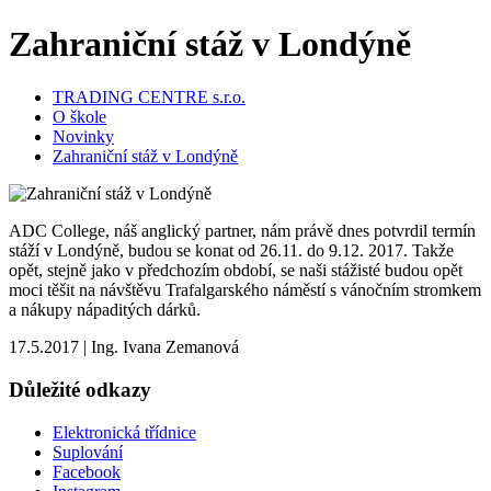
Zahraniční stáž v Londýně
TRADING CENTRE s.r.o.
O škole
Novinky
Zahraniční stáž v Londýně
ADC College, náš anglický partner, nám právě dnes potvrdil termín
stáží v Londýně, budou se konat od 26.11. do 9.12. 2017. Takže
opět, stejně jako v předchozím období, se naši stážisté budou opět
moci těšit na návštěvu Trafalgarského náměstí s vánočním stromkem
a nákupy nápaditých dárků.
17.5.2017
|
Ing. Ivana Zemanová
Důležité odkazy
Elektronická třídnice
Suplování
Facebook