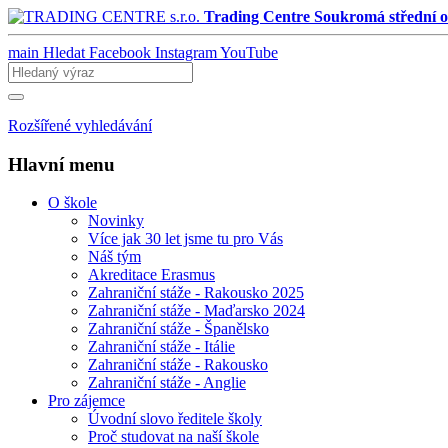
Trading Centre
Soukromá střední o
main
Hledat
Facebook
Instagram
YouTube
Rozšířené vyhledávání
Hlavní menu
O škole
Novinky
Více jak 30 let jsme tu pro Vás
Náš tým
Akreditace Erasmus
Zahraniční stáže - Rakousko 2025
Zahraniční stáže - Maďarsko 2024
Zahraniční stáže - Španělsko
Zahraniční stáže - Itálie
Zahraniční stáže - Rakousko
Zahraniční stáže - Anglie
Pro zájemce
Úvodní slovo ředitele školy
Proč studovat na naší škole