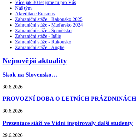
Více jak 30 let jsme tu pro Vás
Náš tým
Akreditace Erasmus
Zahraniční stáže - Rakousko 2025
Zahraniční stáže - Maďarsko 2024
Zahraniční stáže - Španělsko
Zahraniční stáže - Itálie
Zahraniční stáže - Rakousko
Zahraniční stáže - Anglie
Nejnovější aktuality
Skok na Slovensko…
30.6.2026
PROVOZNÍ DOBA O LETNÍCH PRÁZDNINÁCH
30.6.2026
Prezentace stáží ve Vídni inspirovaly další studenty
29.6.2026