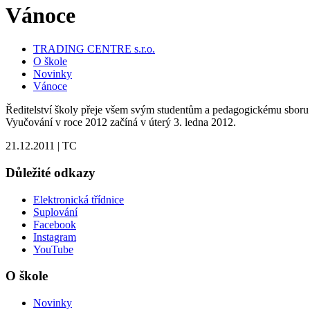
Vánoce
TRADING CENTRE s.r.o.
O škole
Novinky
Vánoce
Ředitelství školy přeje všem svým studentům a pedagogickému sboru
Vyučování v roce 2012 začíná v úterý 3. ledna 2012.
21.12.2011
|
TC
Důležité odkazy
Elektronická třídnice
Suplování
Facebook
Instagram
YouTube
O škole
Novinky