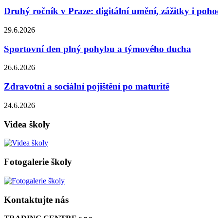
Druhý ročník v Praze: digitální umění, zážitky i poh
29.6.2026
Sportovní den plný pohybu a týmového ducha
26.6.2026
Zdravotní a sociální pojištění po maturitě
24.6.2026
Videa školy
Fotogalerie školy
Kontaktujte nás