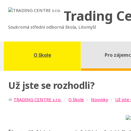
Trading C
Soukromá střední odborná škola, Litomyšl
O škole
Pro zájem
Už jste se rozhodli?
TRADING CENTRE s.r.o.
O škole
Novinky
Už jste