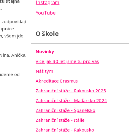
tu stejná
Instagram
.
YouTube
í zodpovídají
lupráce
O škole
ým, všem jde
Novinky
 Nina, Anička,
Více jak 30 let jsme tu pro Vás
Náš tým
 budeme od
Akreditace Erasmus
Zahraniční stáže - Rakousko 2025
Zahraniční stáže - Maďarsko 2024
Zahraniční stáže - Španělsko
Zahraniční stáže - Itálie
Zahraniční stáže - Rakousko