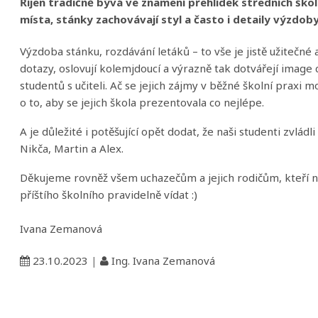
Říjen tradičně bývá ve znamení přehlídek středních škol
místa, stánky zachovávají styl a často i detaily výzdoby, d
Výzdoba stánku, rozdávání letáků – to vše je jistě užitečné a
dotazy, oslovují kolemjdoucí a výrazně tak dotvářejí imag
studentů s učiteli. Ač se jejich zájmy v běžné školní praxi
o to, aby se jejich škola prezentovala co nejlépe.
A je důležité i potěšující opět dodat, že naši studenti zvlád
Nikča, Martin a Alex.
Děkujeme rovněž všem uchazečům a jejich rodičům, kteří ná
příštího školního pravidelně vídat :)
Ivana Zemanová
23.10.2023
|
Ing. Ivana Zemanová