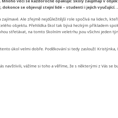
. Mnoho věcí se každoročně opakuje: školy zaujímají v objek
okonce se objevují stejní lidé – studenti i jejich vyučující. ..
 zajímavé. Ale zřejmě nejdůležitější role spočívá na lidech, kteř
e celého objektu. Přehlídka škol tak bývá hezkým příkladem spo
 mohou střetávat, na tomto školním veletrhu jsou všichni jeden t
li tento úkol velmi dobře. Poděkování si tedy zaslouží: Kristýnka,
s navštívili, vážíme si toho a věříme, že s některými z Vás se