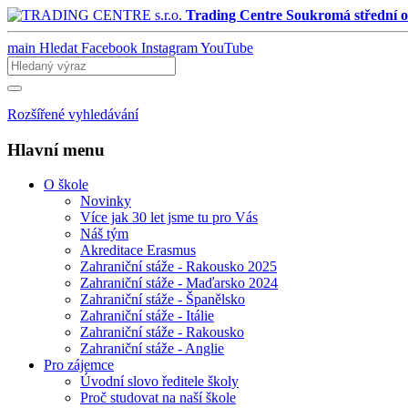
Trading Centre
Soukromá střední o
main
Hledat
Facebook
Instagram
YouTube
Rozšířené vyhledávání
Hlavní menu
O škole
Novinky
Více jak 30 let jsme tu pro Vás
Náš tým
Akreditace Erasmus
Zahraniční stáže - Rakousko 2025
Zahraniční stáže - Maďarsko 2024
Zahraniční stáže - Španělsko
Zahraniční stáže - Itálie
Zahraniční stáže - Rakousko
Zahraniční stáže - Anglie
Pro zájemce
Úvodní slovo ředitele školy
Proč studovat na naší škole