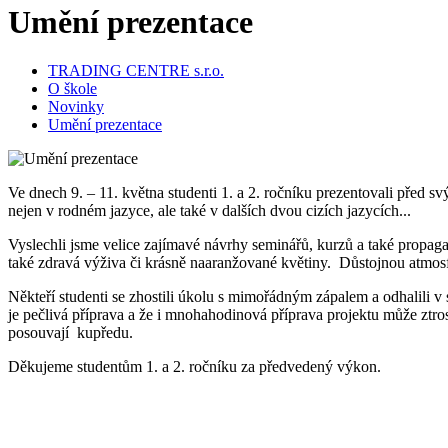
Umění prezentace
TRADING CENTRE s.r.o.
O škole
Novinky
Umění prezentace
Ve dnech 9. – 11. května studenti 1. a 2. ročníku prezentovali před s
nejen v rodném jazyce, ale také v dalších dvou cizích jazycích...
Vyslechli jsme velice zajímavé návrhy seminářů, kurzů a také propagac
také zdravá výživa či krásně naaranžované květiny. Důstojnou atmosfé
Někteří studenti se zhostili úkolu s mimořádným zápalem a odhalili v 
je pečlivá příprava a že i mnohahodinová příprava projektu může ztr
posouvají kupředu.
Děkujeme studentům 1. a 2. ročníku za předvedený výkon.