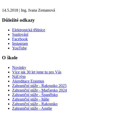
14.5.2018
|
Ing. Ivana Zemanová
Důležité odkazy
Elektronická třídnice
Suplování
Facebook
Instagram
YouTube
O škole
Novinky
Více jak 30 let jsme tu pro Vás
Náš tým
Akreditace Erasmus
Zahraniční stáže - Rakousko 2025
Zahraniční stáže - Maďarsko 2024
Zahraniční stáže - Španělsko
Zahraniční stáže - Itálie
Zahraniční stáže - Rakousko
Zahraniční stáže - Anglie