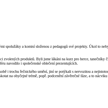
vými spolužáky a komisí složenou z pedagogů své projekty. Úkol to neby
i zvolených produktů. Byli jsme lákáni na kurz pro herce, tanečníky či
ru navodilo i společenské oblečení prezentujících.
sobě i trochu řečnického umění, jiní se potýkali s nervozitou a nejistot
oskotat na obyčejné trémě, popř. podcenění závěrečné fáze, a to nácv