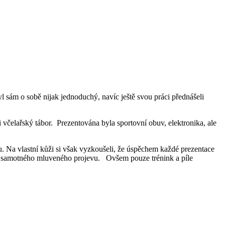
l sám o sobě nijak jednoduchý, navíc ještě svou práci přednášeli
 včelařský tábor. Prezentována byla sportovní obuv, elektronika, ale
ou. Na vlastní kůži si však vyzkoušeli, že úspěchem každé prezentace
iku samotného mluveného projevu. Ovšem pouze trénink a píle