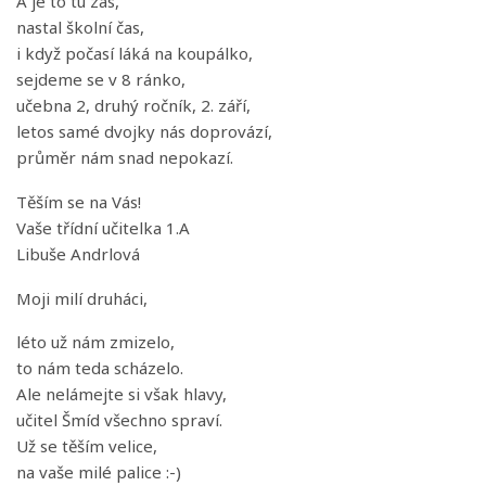
A je to tu zas,
nastal školní čas,
i když počasí láká na koupálko,
sejdeme se v 8 ránko,
učebna 2, druhý ročník, 2. září,
letos samé dvojky nás doprovází,
průměr nám snad nepokazí.
Těším se na Vás!
Vaše třídní učitelka 1.A
Libuše Andrlová
Moji milí druháci,
léto už nám zmizelo,
to nám teda scházelo.
Ale nelámejte si však hlavy,
učitel Šmíd všechno spraví.
Už se těším velice,
na vaše milé palice
:-)