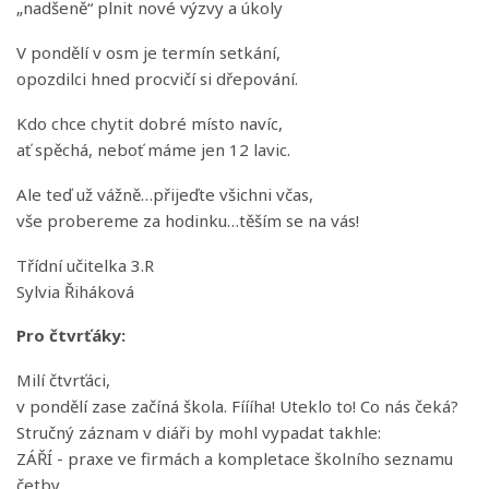
„nadšeně“ plnit nové výzvy a úkoly
V pondělí v osm je termín setkání,
opozdilci hned procvičí si dřepování.
Kdo chce chytit dobré místo navíc,
ať spěchá, neboť máme jen 12 lavic.
Ale teď už vážně…přijeďte všichni včas,
vše probereme za hodinku…těším se na vás!
Třídní učitelka 3.R
Sylvia Řiháková
Pro čtvrťáky:
Milí čtvrťáci,
v pondělí zase začíná škola. Fíííha! Uteklo to! Co nás čeká?
Stručný záznam v diáři by mohl vypadat takhle:
ZÁŘÍ - praxe ve firmách a kompletace školního seznamu
četby