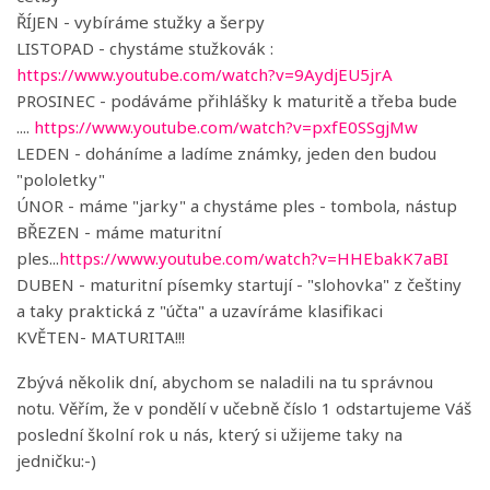
ŘÍJEN - vybíráme stužky a šerpy
LISTOPAD - chystáme stužkovák :
https://www.youtube.com/watch?v=9AydjEU5jrA
PROSINEC - podáváme přihlášky k maturitě a třeba bude
....
https://www.youtube.com/watch?v=pxfE0SSgjMw
LEDEN - doháníme a ladíme známky, jeden den budou
"pololetky"
ÚNOR - máme "jarky" a chystáme ples - tombola, nástup
BŘEZEN - máme maturitní
ples...
https://www.youtube.com/watch?v=HHEbakK7aBI
DUBEN - maturitní písemky startují - "slohovka" z češtiny
a taky praktická z "účta" a uzavíráme klasifikaci
KVĚTEN- MATURITA!!!
Zbývá několik dní, abychom se naladili na tu správnou
notu. Věřím, že v pondělí v učebně číslo 1 odstartujeme Váš
poslední školní rok u nás, který si užijeme taky na
jedničku:-)