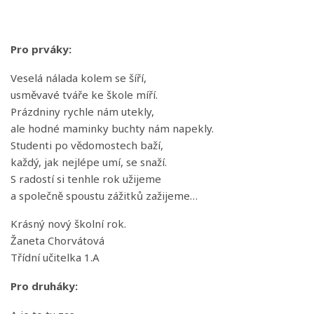
Pro prváky:
Veselá nálada kolem se šíří,
usměvavé tváře ke škole míří.
Prázdniny rychle nám utekly,
ale hodné maminky buchty nám napekly.
Studenti po vědomostech baží,
každý, jak nejlépe umí, se snaží.
S radostí si tenhle rok užijeme
a společně spoustu zážitků zažijeme…
Krásný nový školní rok.
Žaneta Chorvátová
Třídní učitelka 1.A
Pro druháky: