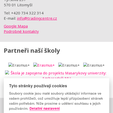
570 01 Litomyšl
Tel: +420 734 322 314
E-mail:
info@tradingcentre.cz
Google Mapa
Podrobné kontakty
Partneři naší školy
Tyto stránky používají cookies
Soubory cookie jsou malé soubory ukládající informace ve
vašem prohlížeči, což umožňuje lepší přizpůsobení stránek
vašim potřebám. Níže prosíme o udělení souhlasu s jejich
Důležité odkazy
:
Elektronická třídnice
|
Suplování
|
používáním.
Detailní nastavení
Facebook
|
Instagram
|
YouTube