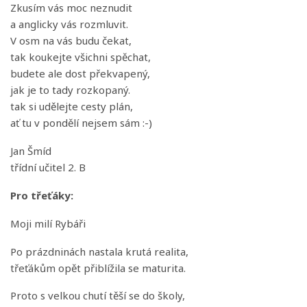
Zkusím vás moc neznudit
a anglicky vás rozmluvit.
V osm na vás budu čekat,
tak koukejte všichni spěchat,
budete ale dost překvapený,
jak je to tady rozkopaný.
tak si udělejte cesty plán,
ať tu v pondělí nejsem sám
:-)
Jan Šmíd
třídní učitel 2. B
Pro třeťáky:
Moji milí Rybáři
Po prázdninách nastala krutá realita,
třeťákům opět přiblížila se maturita.
Proto s velkou chutí těší se do školy,