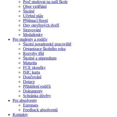
Proč studovat na naší škole
Obor vzdělání
Školné
Učební plán
Přijímací řízení
Dny otevřených dveří
Stravování
Medailonky
Pro studenty a rodiče
Školní poradenské pracoviště
Organizace školního roku
Rozvrhy tříd
Školné a stipendium
Maturita
FCE zkoušky
ISIC karta
Doučování
Dotace
Přihlášení rodičů
Dokumenty
Schránka důvěry
Pro absolventy
Europass
Feedback absolventů
Kontakty