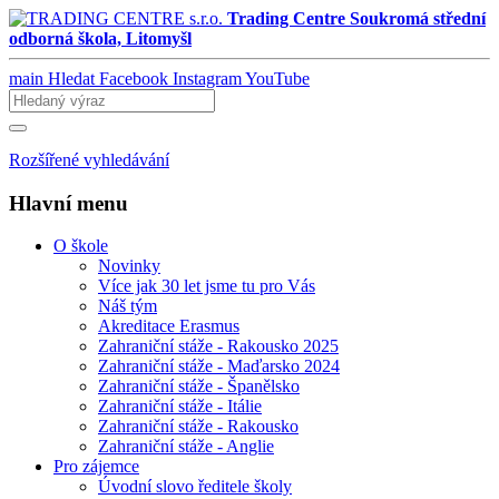
Trading Centre
Soukromá střední
odborná škola, Litomyšl
main
Hledat
Facebook
Instagram
YouTube
Rozšířené vyhledávání
Hlavní menu
O škole
Novinky
Více jak 30 let jsme tu pro Vás
Náš tým
Akreditace Erasmus
Zahraniční stáže - Rakousko 2025
Zahraniční stáže - Maďarsko 2024
Zahraniční stáže - Španělsko
Zahraniční stáže - Itálie
Zahraniční stáže - Rakousko
Zahraniční stáže - Anglie
Pro zájemce
Úvodní slovo ředitele školy