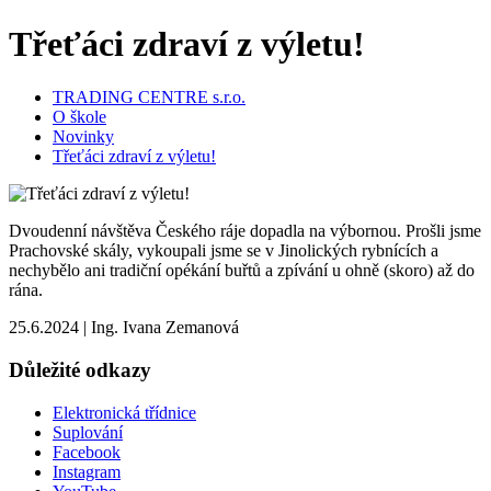
Třeťáci zdraví z výletu!
TRADING CENTRE s.r.o.
O škole
Novinky
Třeťáci zdraví z výletu!
Dvoudenní návštěva Českého ráje dopadla na výbornou. Prošli jsme
Prachovské skály, vykoupali jsme se v Jinolických rybnících a
nechybělo ani tradiční opékání buřtů a zpívání u ohně (skoro) až do
rána.
25.6.2024
|
Ing. Ivana Zemanová
Důležité odkazy
Elektronická třídnice
Suplování
Facebook
Instagram