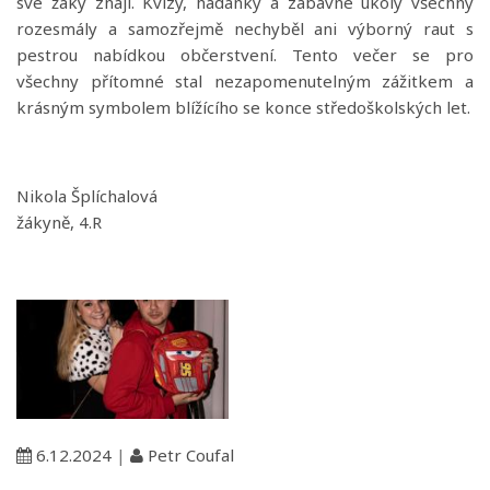
své žáky znají. Kvízy, hádanky a zábavné úkoly všechny
rozesmály a samozřejmě nechyběl ani výborný raut s
pestrou nabídkou občerstvení. Tento večer se pro
všechny přítomné stal nezapomenutelným zážitkem a
krásným symbolem blížícího se konce středoškolských let.
Nikola Šplíchalová
žákyně, 4.R
6.12.2024
|
Petr Coufal