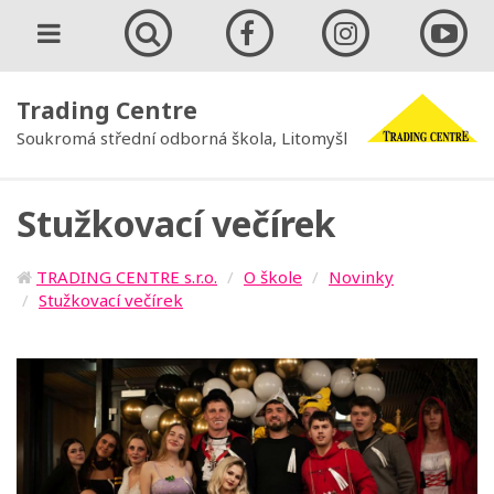
Trading Centre
Soukromá střední odborná škola, Litomyšl
Stužkovací večírek
TRADING CENTRE s.r.o.
O škole
Novinky
Stužkovací večírek