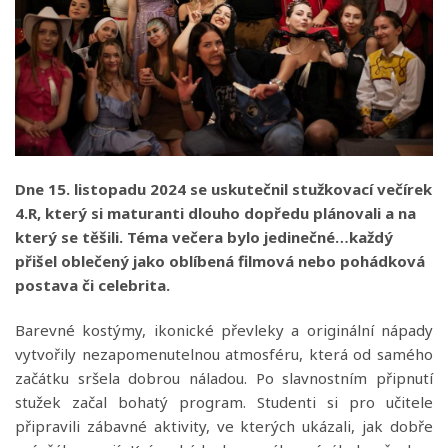
Dne 15. listopadu 2024 se uskutečnil stužkovací večírek
4.R, který si maturanti dlouho dopředu plánovali a na
který se těšili. Téma večera bylo jedinečné…každý
přišel oblečený jako oblíbená filmová nebo pohádková
postava či celebrita.
Barevné kostýmy, ikonické převleky a originální nápady
vytvořily nezapomenutelnou atmosféru, která od samého
začátku sršela dobrou náladou. Po slavnostním připnutí
stužek začal bohatý program. Studenti si pro učitele
připravili zábavné aktivity, ve kterých ukázali, jak dobře