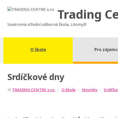
Trading C
Soukromá střední odborná škola, Litomyšl
O škole
Pro zájem
Srdíčkové dny
TRADING CENTRE s.r.o.
O škole
Novinky
Srdíčk