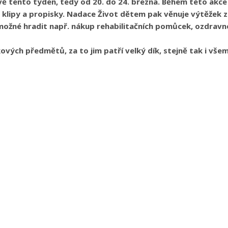
ávě tento týden, tedy od 20. do 24. března. Během této akce
lipy a propisky. Nadace Život dětem pak věnuje výtěžek z 
možné hradit např. nákup rehabilitačních pomůcek, ozdravn
kových předmětů, za to jim patří velký dík, stejně tak i všem