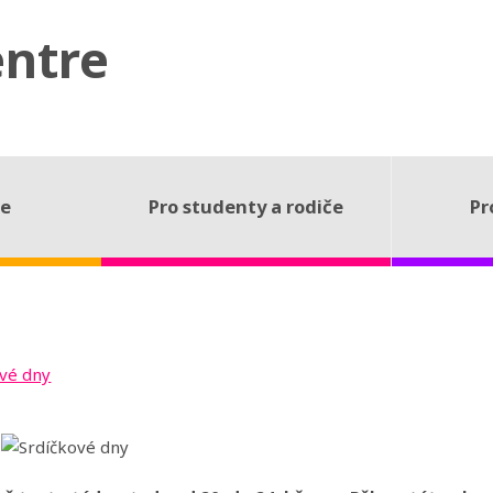
entre
ce
Pro studenty a rodiče
Pr
ové dny