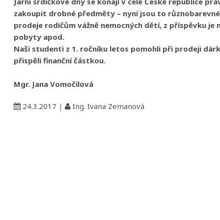
Jarní srdíčkové dny se konají v celé České republice pr
zakoupit drobné předměty – nyní jsou to různobarevné k
prodeje rodičům vážně nemocných dětí, z příspěvku je 
pobyty apod.
Naši studenti z 1. ročníku letos pomohli při prodeji dár
přispěli finanční částkou.
Mgr. Jana Vomočilová
24.3.2017
|
Ing. Ivana Zemanová