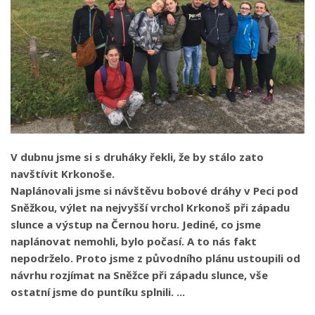
V dubnu jsme si s druháky řekli, že by stálo zato
navštívit Krkonoše.
Naplánovali jsme si návštěvu bobové dráhy v Peci pod
Sněžkou, výlet na nejvyšší vrchol Krkonoš při západu
slunce a výstup na Černou horu. Jediné, co jsme
naplánovat nemohli, bylo počasí. A to nás fakt
nepodrželo. Proto jsme z původního plánu ustoupili od
návrhu rozjímat na Sněžce při západu slunce, vše
ostatní jsme do puntíku splnili. ...