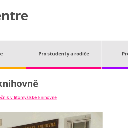
entre
ce
Pro studenty a rodiče
Pr
 knihovně
očník v litomyšlské knihovně