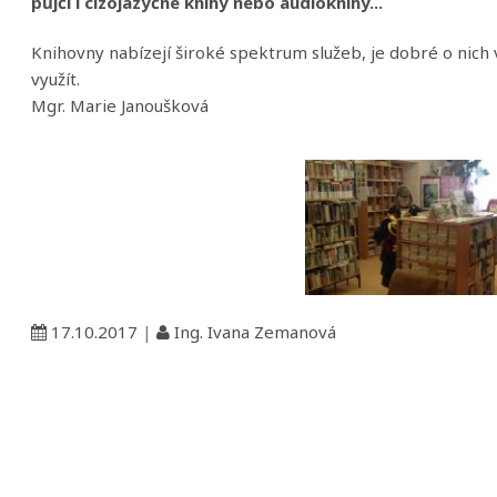
půjčí i cizojazyčné knihy nebo audioknihy...
Knihovny nabízejí široké spektrum služeb, je dobré o nich 
využít.
Mgr. Marie Janoušková
17.10.2017
|
Ing. Ivana Zemanová