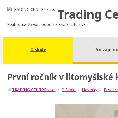
Trading C
Soukromá střední odborná škola, Litomyšl
O škole
Pro zájem
První ročník v litomyšlské
TRADING CENTRE s.r.o.
O škole
Novinky
První r