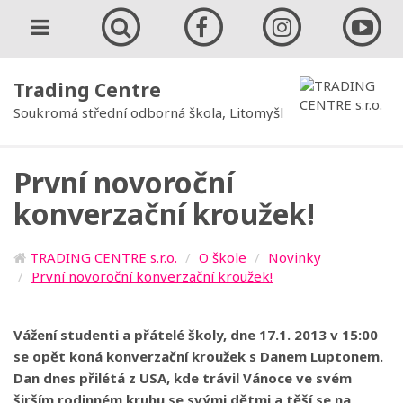
Trading Centre
Soukromá střední odborná škola, Litomyšl
První novoroční
konverzační kroužek!
TRADING CENTRE s.r.o.
O škole
Novinky
První novoroční konverzační kroužek!
Vážení studenti a přátelé školy, dne 17.1. 2013 v 15:00
se opět koná konverzační kroužek s Danem Luptonem.
Dan dnes přilétá z USA, kde trávil Vánoce ve svém
širším rodinném kruhu se svými dětmi a těší se na