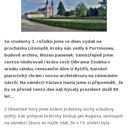
Se studenty 2. ročníku jsme se dnes vydali na
procházku Litomyšlí. Kroky nás vedly k Portmoneu,
budově archívu, Muzeu panenek. Samozřejmě jsme
cestou obdivovali i krásu soch Olbrama Zoubka v
areálu zámku, renesanční dům U Rytířů, barokní
piaristický chrám i novou architekturu na zámeckém
návrší. Na náměstí Václava Havla jsme si připomněli , že
by se přesně tento den náš bývalý prezident dožil 80
let...
Z Olivetské hory jsme kolem Jiráskovy sochy a budovy
pošty, kde pobýval bratrský biskup Jan Augusta, sestoupili
na náměstí. Skoro se může zdát, že v 19. století byla