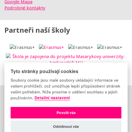
Google Mapa
Podrobné kontakty
Partneři naší školy
Tyto stránky používají cookies
Soubory cookie jsou malé soubory ukládající informace ve
vašem prohlížeči, což umožňuje lepší přizpůsobení stránek
vašim potřebám. Níže prosíme o udělení souhlasu s jejich
Důležité odkazy
:
Elektronická třídnice
|
Suplování
|
používáním.
Detailní nastavení
Facebook
|
Instagram
|
YouTube
Copyright © 2009-2026
TRADING CENTRE s.r.o.
Povolit vše
Mapa stránek
Ochrana osobních údajů
Informace o
souborech cookie a jejich využívání
Nastavení cookies
Odmítnout vše
Zhotovil:
EASTBURGER - tvorba www stránek