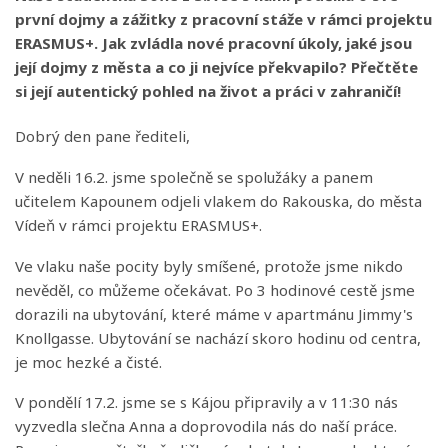
první dojmy a zážitky z pracovní stáže v rámci projektu
ERASMUS+. Jak zvládla nové pracovní úkoly, jaké jsou
její dojmy z města a co ji nejvíce překvapilo? Přečtěte
si její autentický pohled na život a práci v zahraničí!
Dobrý den pane řediteli,
V neděli 16.2. jsme společně se spolužáky a panem
učitelem Kapounem odjeli vlakem do Rakouska, do města
Vídeň v rámci projektu ERASMUS+.
Ve vlaku naše pocity byly smíšené, protože jsme nikdo
nevěděl, co můžeme očekávat. Po 3 hodinové cestě jsme
dorazili na ubytování, které máme v apartmánu Jimmy's
Knollgasse. Ubytování se nachází skoro hodinu od centra,
je moc hezké a čisté.
V pondělí 17.2. jsme se s Kájou připravily a v 11:30 nás
vyzvedla slečna Anna a doprovodila nás do naší práce.