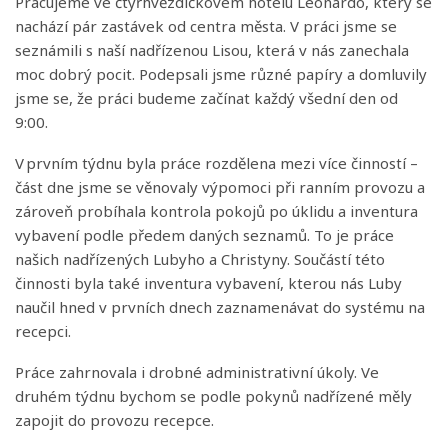
Pracujeme ve čtyřhvězdičkovém hotelu Leonardo, který se
nachází pár zastávek od centra města. V práci jsme se
seznámili s naší nadřízenou Lisou, která v nás zanechala
moc dobrý pocit. Podepsali jsme různé papíry a domluvily
jsme se, že práci budeme začínat každý všední den od
9:00.
V prvním týdnu byla práce rozdělena mezi více činností –
část dne jsme se věnovaly výpomoci při ranním provozu a
zároveň probíhala kontrola pokojů po úklidu a inventura
vybavení podle předem daných seznamů. To je práce
našich nadřízených Lubyho a Christyny. Součástí této
činnosti byla také inventura vybavení, kterou nás Luby
naučil hned v prvních dnech zaznamenávat do systému na
recepci.
Práce zahrnovala i drobné administrativní úkoly. Ve
druhém týdnu bychom se podle pokynů nadřízené měly
zapojit do provozu recepce.