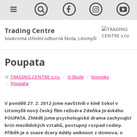
Trading Centre
Soukromá střední odborná škola, Litomyšl
Poupata
TRADING CENTRE s.r.o.
O škole
Novinky
Poupata
V pondělí 27. 2. 2012 jsme navštívili v kině Sokol v
Litomyšli nový český film režiséra Zdeňka Jiráského
POUPATA. Zhlédli jsme psychologické drama zachycující
krizi mezilidských vztahů, postupný rozpad rodiny.
Příběh je o snaze dcery Adély uniknout z domova, o