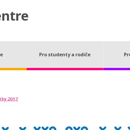
entre
ce
Pro studenty a rodiče
Pr
rky 2017