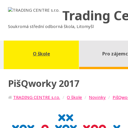
Trading C
Soukromá střední odborná škola, Litomyšl
O škole
Pro zájem
PišQworky 2017
TRADING CENTRE s.r.o.
O škole
Novinky
PišQwo