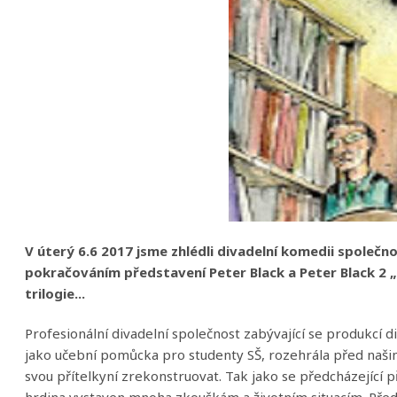
V úterý 6.6 2017 jsme zhlédli divadelní komedii společn
pokračováním představení Peter Black a Peter Black 2 
trilogie...
Profesionální divadelní společnost zabývající se produkcí 
jako učební pomůcka pro studenty SŠ, rozehrála před našima
svou přítelkyní zrekonstruovat. Tak jako se předcházející př
hrdina vystaven mnoha zkouškám a životním situacím. Předs