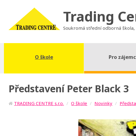
Trading Ce
Soukromá střední odborná škola,
O škole
Pro zájem
Představení Peter Black 3
TRADING CENTRE s.r.o.
O škole
Novinky
Předsta