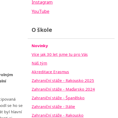
Instagram
YouTube
O škole
Novinky
Více jak 30 let jsme tu pro Vás
Náš tým
Akreditace Erasmus
 volným
Zahraniční stáže - Rakousko 2025
lní
Zahraniční stáže - Maďarsko 2024
Zahraniční stáže - Španělsko
ncipovaná
odl se ho se
Zahraniční stáže - Itálie
t byl hlavní
Zahraniční stáže - Rakousko
enti si