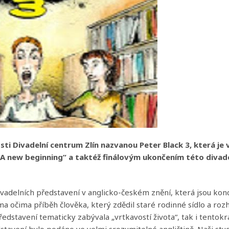
osti Divadelní centrum Zlín nazvanou Peter Black 3, která je
„A new beginning“ a taktéž finálovým ukončením této divade
divadelních představení v anglicko-českém znění, která jsou ko
 očima příběh člověka, který zdědil staré rodinné sídlo a rozh
edstavení tematicky zabývala „vrtkavostí života“, tak i tentokrá
tavení bylo podáno ve velmi srozumitelné angličtině. Naši stud