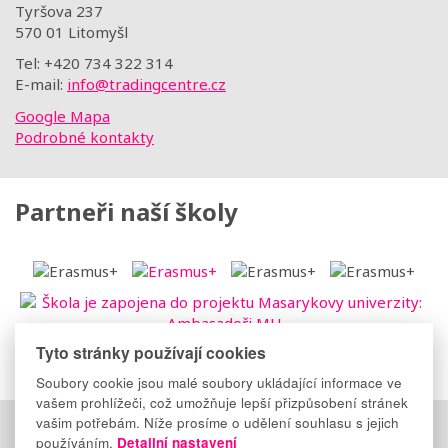
Tyršova 237
570 01 Litomyšl
Tel: +420 734 322 314
E-mail:
info@tradingcentre.cz
Google Mapa
Podrobné kontakty
Partneři naší školy
Tyto stránky používají cookies
Soubory cookie jsou malé soubory ukládající informace ve
vašem prohlížeči, což umožňuje lepší přizpůsobení stránek
vašim potřebám. Níže prosíme o udělení souhlasu s jejich
Důležité odkazy
:
Elektronická třídnice
|
Suplování
|
používáním.
Detailní nastavení