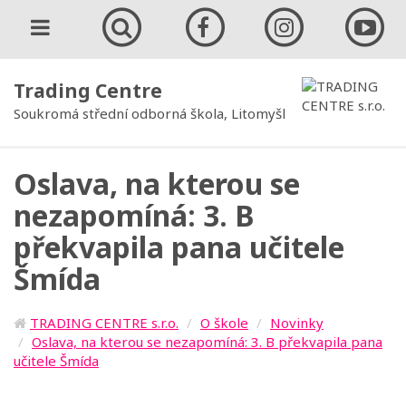
Trading Centre
Soukromá střední odborná škola, Litomyšl
Oslava, na kterou se
nezapomíná: 3. B
překvapila pana učitele
Šmída
TRADING CENTRE s.r.o.
O škole
Novinky
Oslava, na kterou se nezapomíná: 3. B překvapila pana
učitele Šmída