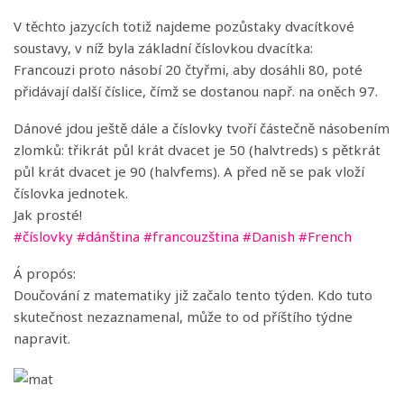
V těchto jazycích totiž najdeme pozůstaky dvacítkové
soustavy, v níž byla základní číslovkou dvacítka:
Francouzi proto násobí 20 čtyřmi, aby dosáhli 80, poté
přidávají další číslice, čímž se dostanou např. na oněch 97.
Dánové jdou ještě dále a číslovky tvoří částečně násobením
zlomků: třikrát půl krát dvacet je 50 (halvtreds) s pětkrát
půl krát dvacet je 90 (halvfems). A před ně se pak vloží
číslovka jednotek.
Jak prosté!
#
číslovky
#
dánština
#
francouzština
#
Danish
#
French
Á propós:
Doučování z matematiky již začalo tento týden. Kdo tuto
skutečnost nezaznamenal, může to od příštího týdne
napravit.