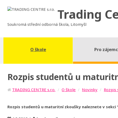
Trading C
Soukromá střední odborná škola, Litomyšl
O škole
Pro zájem
Rozpis studentů u maturit
TRADING CENTRE s.r.o.
O škole
Novinky
Rozpis 
Rozpis studentů u maturitní zkoušky naleznete v sekci 