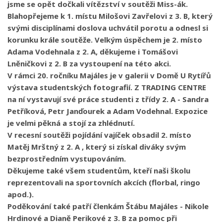
jsme se opět dočkali vítězství v soutěži Miss-ák.
Blahopřejeme k 1. místu Milošovi Zavřelovi z 3. B, který
svými disciplínami doslova uchvátil porotu a odnesl si
korunku krále soutěže. Velkým úspěchem je 2. místo
Adama Vodehnala z 2. A, děkujeme i Tomášovi
Lněničkovi z 2. B za vystoupení na této akci.
V rámci 20. ročníku Majáles je v galerii v Domě U Rytířů
výstava studentských fotografií. Z TRADING CENTRE
na ní vystavují své práce studenti z třídy 2. A - Sandra
Petříková, Petr Janďourek a Adam Vodehnal. Expozice
je velmi pěkná a stojí za zhlédnutí.
V recesní soutěži pojídání vajíček obsadil 2. místo
Matěj Mrštný z 2. A , který si získal diváky svým
bezprostředním vystupováním.
Děkujeme také všem studentům, kteří naši školu
reprezentovali na sportovních akcích (florbal, ringo
apod.).
Poděkování také patří členkám Štábu Majáles - Nikole
Hrdinové a Dianě Perikové z 3. B za pomoc při