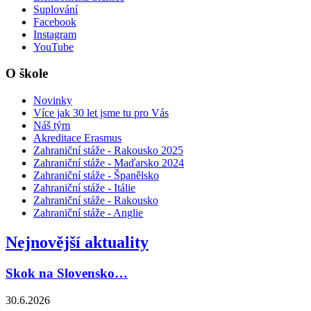
Suplování
Facebook
Instagram
YouTube
O škole
Novinky
Více jak 30 let jsme tu pro Vás
Náš tým
Akreditace Erasmus
Zahraniční stáže - Rakousko 2025
Zahraniční stáže - Maďarsko 2024
Zahraniční stáže - Španělsko
Zahraniční stáže - Itálie
Zahraniční stáže - Rakousko
Zahraniční stáže - Anglie
Nejnovější aktuality
Skok na Slovensko…
30.6.2026