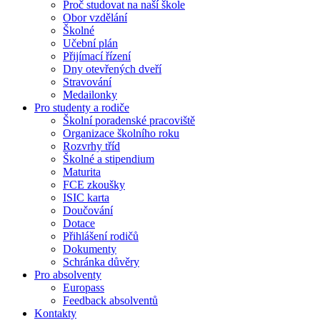
Proč studovat na naší škole
Obor vzdělání
Školné
Učební plán
Přijímací řízení
Dny otevřených dveří
Stravování
Medailonky
Pro studenty a rodiče
Školní poradenské pracoviště
Organizace školního roku
Rozvrhy tříd
Školné a stipendium
Maturita
FCE zkoušky
ISIC karta
Doučování
Dotace
Přihlášení rodičů
Dokumenty
Schránka důvěry
Pro absolventy
Europass
Feedback absolventů
Kontakty