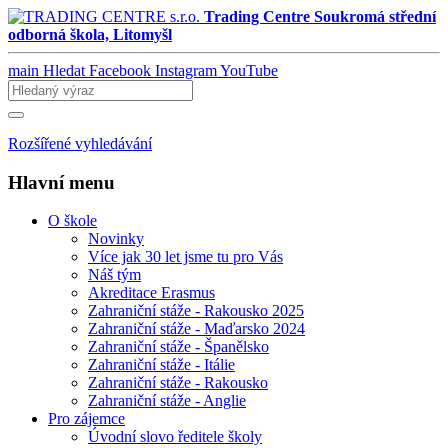
Trading Centre
Soukromá střední
odborná škola, Litomyšl
main
Hledat
Facebook
Instagram
YouTube
Rozšířené vyhledávání
Hlavní menu
O škole
Novinky
Více jak 30 let jsme tu pro Vás
Náš tým
Akreditace Erasmus
Zahraniční stáže - Rakousko 2025
Zahraniční stáže - Maďarsko 2024
Zahraniční stáže - Španělsko
Zahraniční stáže - Itálie
Zahraniční stáže - Rakousko
Zahraniční stáže - Anglie
Pro zájemce
Úvodní slovo ředitele školy