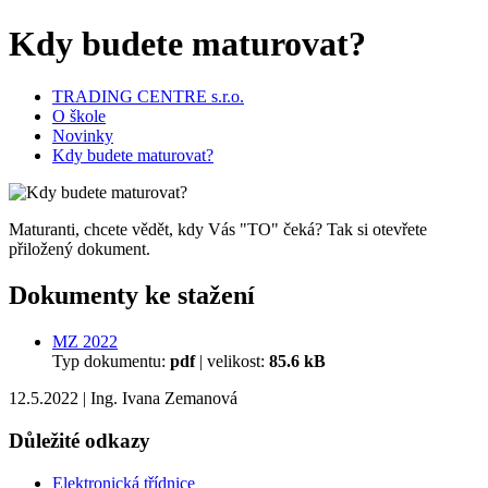
Kdy budete maturovat?
TRADING CENTRE s.r.o.
O škole
Novinky
Kdy budete maturovat?
Maturanti, chcete vědět, kdy Vás "TO" čeká? Tak si otevřete
přiložený dokument.
Dokumenty ke stažení
MZ 2022
Typ dokumentu:
pdf
|
velikost:
85.6 kB
12.5.2022
|
Ing. Ivana Zemanová
Důležité odkazy
Elektronická třídnice