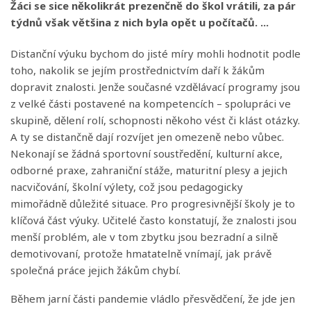
Žáci se sice několikrát prezenčně do škol vrátili, za pár
týdnů však většina z nich byla opět u počítačů. ...
Distanční výuku bychom do jisté míry mohli hodnotit podle
toho, nakolik se jejím prostřednictvím daří k žákům
dopravit znalosti. Jenže současné vzdělávací programy jsou
z velké části postavené na kompetencích – spolupráci ve
skupině, dělení rolí, schopnosti někoho vést či klást otázky.
A ty se distančně dají rozvíjet jen omezeně nebo vůbec.
Nekonají se žádná sportovní soustředění, kulturní akce,
odborné praxe, zahraniční stáže, maturitní plesy a jejich
nacvičování, školní výlety, což jsou pedagogicky
mimořádně důležité situace. Pro progresivnější školy je to
klíčová část výuky. Učitelé často konstatují, že znalosti jsou
menší problém, ale v tom zbytku jsou bezradní a silně
demotivovaní, protože hmatatelně vnímají, jak právě
společná práce jejich žákům chybí.
Během jarní části pandemie vládlo přesvědčení, že jde jen