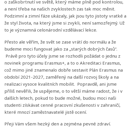
o zaškobrtnutí ve světě, který máme plně pod kontrolou,
a není třeba na našich zvyklostech zas tak moc měnit.
Podzimní a zimní fáze ukázaly, jak jsou tyto jistoty vratké a
že styl života, na který jsme si zvykli, není samozřejmý. Už
to je významná celonárodní vzdělávací lekce.
Přesto ale věřím, že svět se zase vrátí do normálu a že
budeme moci fungovat jako za „starých dobrých časů“.
Právě pro tyto účely jsme se rozhodli požádat o jednu z
novinek programu Erasmus+, a to o Akreditaci Erasmus,
což mimo jiné znamenalo dobře sestavit Plán Erasmus na
období 2021-2027, zaměřený na další rozvoj školy a na
realizaci vysoce kvalitních mobilit. Popravdě, ani jsme
příliš nevěřili, že uspějeme, o to větší máme radost, že i v
dalších letech, pokud to bude možné, budou moci naši
studenti získávat cenné pracovní zkušenosti v zahraničí,
které mnozí zaměstnavatelé jistě ocení.
Přeji Vám všem hezký den a zejména pevné zdraví.