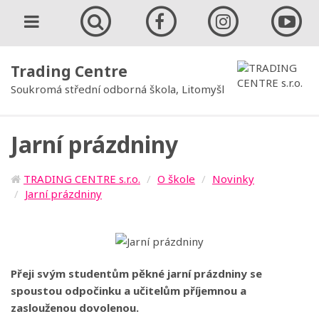
Trading Centre
Soukromá střední odborná škola, Litomyšl
Jarní prázdniny
TRADING CENTRE s.r.o.
O škole
Novinky
Jarní prázdniny
Přeji svým studentům pěkné jarní prázdniny se
spoustou odpočinku a učitelům příjemnou a
zaslouženou dovolenou.