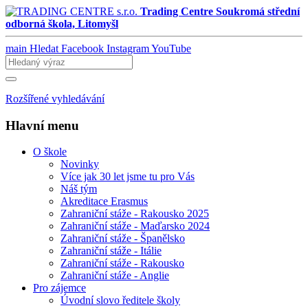
Trading Centre
Soukromá střední
odborná škola, Litomyšl
main
Hledat
Facebook
Instagram
YouTube
Rozšířené vyhledávání
Hlavní menu
O škole
Novinky
Více jak 30 let jsme tu pro Vás
Náš tým
Akreditace Erasmus
Zahraniční stáže - Rakousko 2025
Zahraniční stáže - Maďarsko 2024
Zahraniční stáže - Španělsko
Zahraniční stáže - Itálie
Zahraniční stáže - Rakousko
Zahraniční stáže - Anglie
Pro zájemce
Úvodní slovo ředitele školy