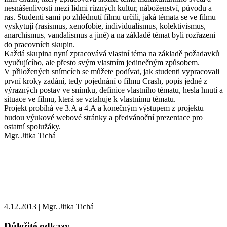
nesnášenlivosti mezi lidmi různých kultur, náboženství, původu a
ras. Studenti sami po zhlédnutí filmu určili, jaká témata se ve filmu
vyskytují (rasismus, xenofobie, individualismus, kolektivismus,
anarchismus, vandalismus a jiné) a na základě témat byli rozřazeni
do pracovních skupin.
Každá skupina nyní zpracovává vlastní téma na základě požadavků
vyučujícího, ale přesto svým vlastním jedinečným způsobem.
V přiložených snímcích se můžete podívat, jak studenti vypracovali
první kroky zadání, tedy pojednání o filmu Crash, popis jedné z
výrazných postav ve snímku, definice vlastního tématu, hesla hnutí a
situace ve filmu, která se vztahuje k vlastnímu tématu.
Projekt probíhá ve 3.A a 4.A a konečným výstupem z projektu
budou výukové webové stránky a předvánoční prezentace pro
ostatní spolužáky.
Mgr. Jitka Tichá
4.12.2013
|
Mgr. Jitka Tichá
Důležité odkazy