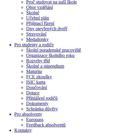
Proč studovat na naší škole
Obor vzdělání
Školné
Učební plán
Přijímací řízení
Dny otevřených dveří
Stravování
Medailonky
Pro studenty a rodiče
Školní poradenské pracoviště
Organizace školního roku
Rozvrhy tříd
Školné a stipendium
Maturita
FCE zkoušky
ISIC karta
Doučování
Dotace
Přihlášení rodičů
Dokumenty
Schránka důvěry
Pro absolventy
Europass
Feedback absolventů
Kontakty