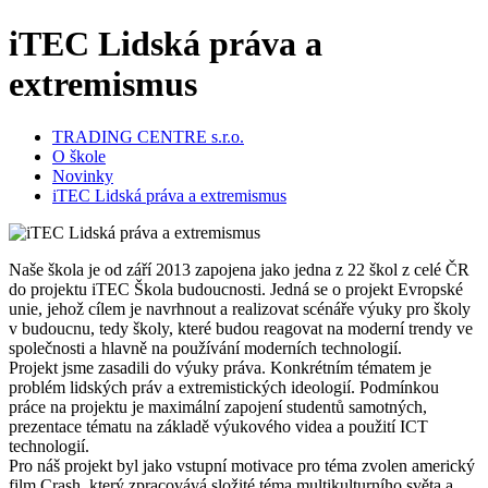
iTEC Lidská práva a
extremismus
TRADING CENTRE s.r.o.
O škole
Novinky
iTEC Lidská práva a extremismus
Naše škola je od září 2013 zapojena jako jedna z 22 škol z celé ČR
do projektu iTEC Škola budoucnosti. Jedná se o projekt Evropské
unie, jehož cílem je navrhnout a realizovat scénáře výuky pro školy
v budoucnu, tedy školy, které budou reagovat na moderní trendy ve
společnosti a hlavně na používání moderních technologií.
Projekt jsme zasadili do výuky práva. Konkrétním tématem je
problém lidských práv a extremistických ideologií. Podmínkou
práce na projektu je maximální zapojení studentů samotných,
prezentace tématu na základě výukového videa a použití ICT
technologií.
Pro náš projekt byl jako vstupní motivace pro téma zvolen americký
film Crash, který zpracovává složité téma multikulturního světa a