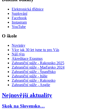
Elektronická třídnice
Suplování
Facebook
Instagram
YouTube
O škole
Novinky
Více jak 30 let jsme tu pro Vás
Náš tým
Akreditace Erasmus
Zahraniční stáže - Rakousko 2025
Zahraniční stáže - Maďarsko 2024
Zahraniční stáže - Španělsko
Zahraniční stáže - Itálie
Zahraniční stáže - Rakousko
Zahraniční stáže - Anglie
Nejnovější aktuality
Skok na Slovensko…