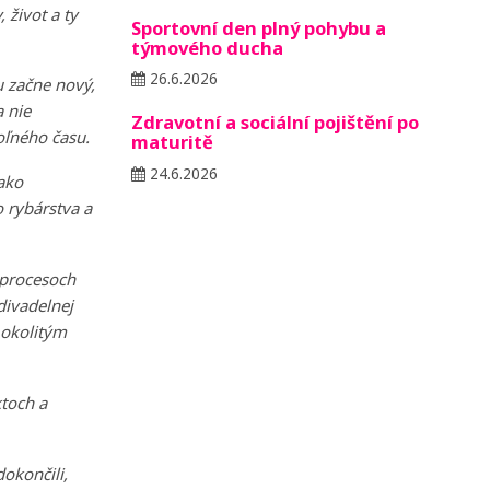
 život a ty
Sportovní den plný pohybu a
týmového ducha
26.6.2026
u začne nový,
a nie
Zdravotní a sociální pojištění po
oľného času.
maturitě
24.6.2026
 ako
o rybárstva a
 procesoch
divadelnej
 okolitým
ktoch a
dokončili,