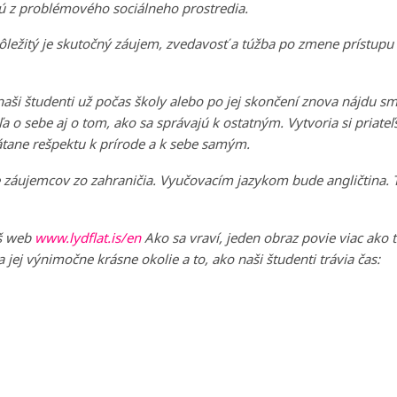
jú z problémového sociálneho prostredia.
Dôležitý je skutočný záujem, zvedavosť a túžba po zmene prístupu
aši študenti už počas školy alebo po jej skončení znova nájdu sm
eľa o sebe aj o tom, ako sa správajú k ostatným. Vytvoria si priateľ
vrátane rešpektu k prírode a k sebe samým.
e záujemcov zo zahraničia. Vyučovacím jazykom bude angličtina. 
áš web
www.lydflat.is/en
Ako sa vraví, jeden obraz povie viac ako ti
jej výnimočne krásne okolie a to, ako naši študenti trávia čas: