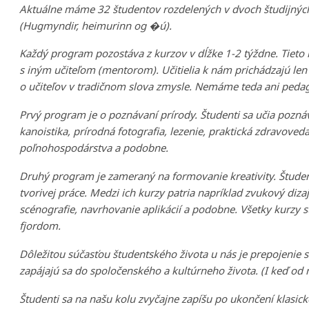
Aktuálne máme 32 študentov rozdelených v dvoch študijných p
(Hugmyndir, heimurinn og �ú).
Každý program pozostáva z kurzov v dĺžke 1-2 týždne. Tieto
s iným učiteľom (mentorom). Učitielia k nám prichádzajú len 
o učiteľov v tradičnom slova zmysle. Nemáme teda ani pedag
Prvý program je o poznávaní prírody. Študenti sa učia pozná
kanoistika, prírodná fotografia, lezenie, praktická zdravoved
poľnohospodárstva a podobne.
Druhý program je zameraný na formovanie kreativity. Štude
tvorivej práce. Medzi ich kurzy patria napríklad zvukový diza
scénografie, navrhovanie aplikácií a podobne. Všetky kurzy 
fjordom.
Dôležitou súčasťou študentského života u nás je prepojenie
zapájajú sa do spoločenského a kultúrneho života. (I keď o
Študenti sa na našu kolu zvyčajne zapíšu po ukončení klasick