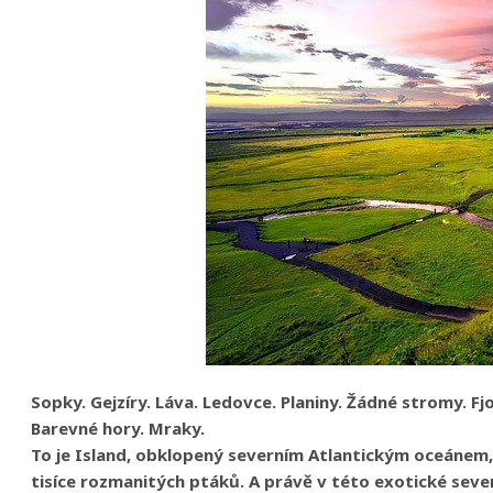
Sopky. Gejzíry. Láva. Ledovce. Planiny. Žádné stromy. F
Barevné hory. Mraky.
To je
Island
, obklopený severním Atlantickým oceánem, j
tisíce rozmanitých ptáků. A právě v této exotické severní