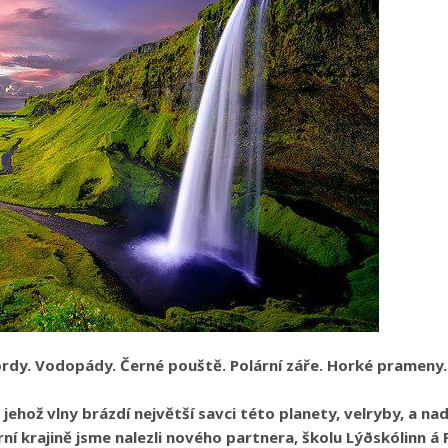
jordy. Vodopády. Černé pouště. Polární záře. Horké prameny. 
ehož vlny brázdí největší savci této planety, velryby, a nad
 krajině jsme nalezli nového partnera, školu Lýðskólinn á Fla