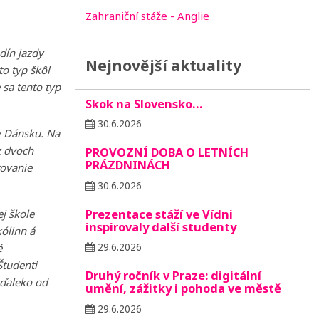
Zahraniční stáže - Anglie
dín jazdy
Nejnovější aktuality
o typ škôl
 sa tento typ
Skok na Slovensko…
30.6.2026
 v Dánsku. Na
z dvoch
PROVOZNÍ DOBA O LETNÍCH
PRÁZDNINÁCH
tovanie
30.6.2026
Prezentace stáží ve Vídni
ej škole
inspirovaly další studenty
ólinn á
é
29.6.2026
Študenti
Druhý ročník v Praze: digitální
 ďaleko od
umění, zážitky i pohoda ve městě
29.6.2026