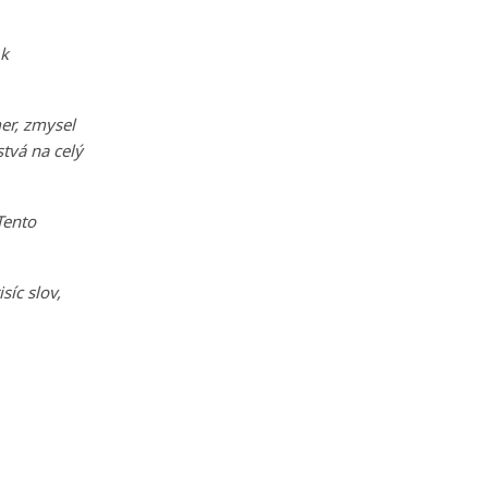
 k
er, zmysel
stvá na celý
Tento
síc slov,