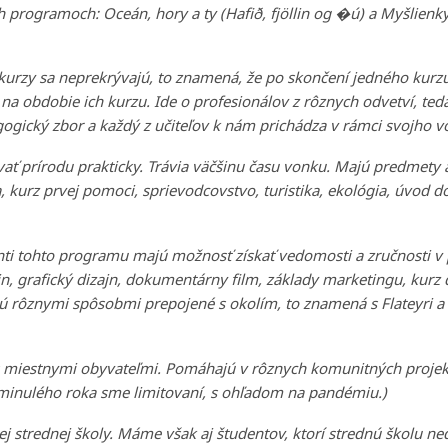
rogramoch: Oceán, hory a ty (Hafið, fjöllin og �ú) a Myšlienky,
 kurzy sa neprekrývajú, to znamená, že po skončení jedného kurz
na obdobie ich kurzu. Ide o profesionálov z rôznych odvetví, ted
ogický zbor a každý z učiteľov k nám prichádza v rámci svojho v
vať prírodu prakticky. Trávia väčšinu času vonku. Majú predmety
a, kurz prvej pomoci, sprievodcovstvo, turistika, ekológia, úvod d
nti tohto programu majú možnosť získať vedomosti a zručnosti v
jn, grafický dizajn, dokumentárny film, základy marketingu, kurz 
sú rôznymi spôsobmi prepojené s okolím, to znamená s Flateyri a
 s miestnymi obyvateľmi. Pomáhajú v rôznych komunitných proje
d minulého roka sme limitovaní, s ohľadom na pandémiu.)
ej strednej školy. Máme však aj študentov, ktorí strednú školu ne