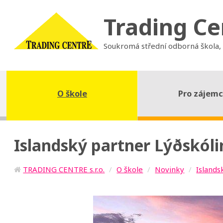
Trading Ce
Soukromá střední odborná škola,
O škole
Pro zájem
Islandský partner Lýðskólin
TRADING CENTRE s.r.o.
O škole
Novinky
Islands