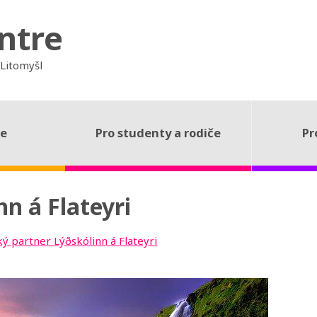
ntre
 Litomyšl
ce
Pro studenty a rodiče
Pr
n á Flateyri
ký partner Lýðskólinn á Flateyri