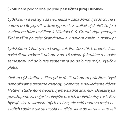
Školu nám podrobně popsal pan učitel Juraj Hubinák.
Lýðskólinn á Flateyri sa nachádza v západných fjordoch, na s
autom od Reykjavíku. Sme typom tzv. „folkehøjskole“, čo je 
vznikol na báze myšlienok Nikolaja F. S. Grundtviga, pedagóga
škôl rozšíril po celej Škandinávii a v novom miléniu vznikli p
Lýðskólinn á Flateyri má svoje lokálne špecifiká, pretože isl
našej škole máme študentov od 18 rokov, (aktuálne má najstar
semestrov, od polovice septembra do polovice mája. Vyučovac
platia.
Cieľom Lýðskólinn á Flateyri je dať študentom príležitosť vy
nepoužívame tradičné metódy, učebnice a nekladieme dôraz na
Flateyri študentom neudeľujeme žiadne známky. Dôležitejšia 
považujeme za najpriaznivejšie pre ich individuálny rast. R
bývajú síce v samostatných izbách, ale celú budovu majú na s
svojich rodín a tak sa musia naučiť o seba postarať a zároveň