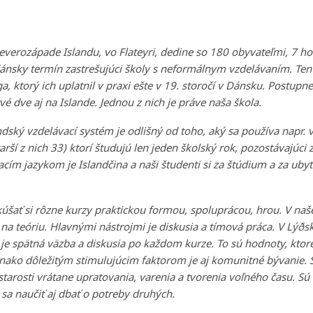
everozápade Islandu, vo Flateyri, dedine so 180 obyvateľmi, 7 ho
dánsky termín zastrešujúci školy s neformálnym vzdelávaním. Tent
, ktorý ich uplatnil v praxi ešte v 19. storočí v Dánsku. Postupne
rvé dve aj na Islande. Jednou z nich je práve naša škola.
andský vzdelávací systém je odlišný od toho, aký sa používa napr.
ší z nich 33) ktorí študujú len jeden školský rok, pozostávajúci 
ím jazykom je Islandčina a naši študenti si za štúdium a za uby
skúšať si rôzne kurzy praktickou formou, spoluprácou, hrou. V naš
 teóriu. Hlavnými nástrojmi je diskusia a tímová práca. V Lýðsk
je spätná väzba a diskusia po každom kurze. To sú hodnoty, ktor
ovnako dôležitým stimulujúcim faktorom je aj komunitné bývanie. 
tarosti vrátane upratovania, varenia a tvorenia voľného času. Sú
 sa naučiť aj dbať o potreby druhých.