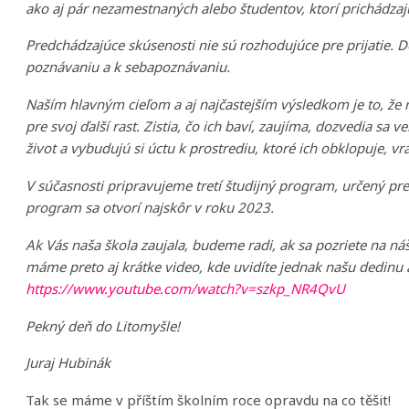
ako aj pár nezamestnaných alebo študentov, ktorí prichádza
Predchádzajúce skúsenosti nie sú rozhodujúce pre prijatie. 
poznávaniu a k sebapoznávaniu.
Naším hlavným cieľom a aj najčastejším výsledkom je to, že n
pre svoj ďalší rast. Zistia, čo ich baví, zaujíma, dozvedia sa v
život a vybudujú si úctu k prostrediu, ktoré ich obklopuje, 
V súčasnosti pripravujeme tretí študijný program, určený pr
program sa otvorí najskôr v roku 2023.
Ak Vás naša škola zaujala, budeme radi, ak sa pozriete na n
máme preto aj krátke video, kde uvidíte jednak našu dedinu a 
https://www.youtube.com/watch?v=szkp_NR4QvU
Pekný deň do Litomyšle!
Juraj Hubinák
Tak se máme v příštím školním roce opravdu na co těšit!