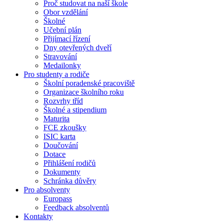
Proč studovat na naší škole
Obor vzdělání
Školné
Učební plán
Přijímací řízení
Dny otevřených dveří
Stravování
Medailonky
Pro studenty a rodiče
Školní poradenské pracoviště
Organizace školního roku
Rozvrhy tříd
Školné a stipendium
Maturita
FCE zkoušky
ISIC karta
Doučování
Dotace
Přihlášení rodičů
Dokumenty
Schránka důvěry
Pro absolventy
Europass
Feedback absolventů
Kontakty