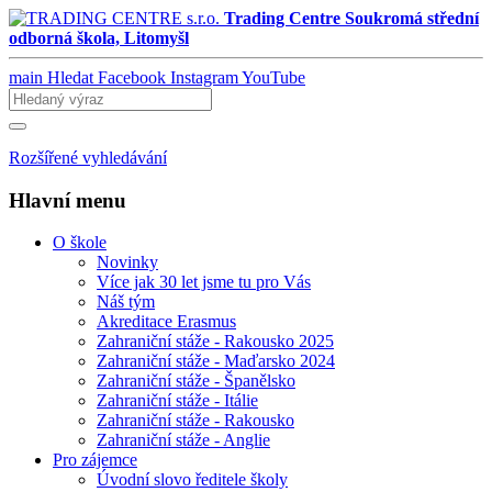
Trading Centre
Soukromá střední
odborná škola, Litomyšl
main
Hledat
Facebook
Instagram
YouTube
Rozšířené vyhledávání
Hlavní menu
O škole
Novinky
Více jak 30 let jsme tu pro Vás
Náš tým
Akreditace Erasmus
Zahraniční stáže - Rakousko 2025
Zahraniční stáže - Maďarsko 2024
Zahraniční stáže - Španělsko
Zahraniční stáže - Itálie
Zahraniční stáže - Rakousko
Zahraniční stáže - Anglie
Pro zájemce
Úvodní slovo ředitele školy