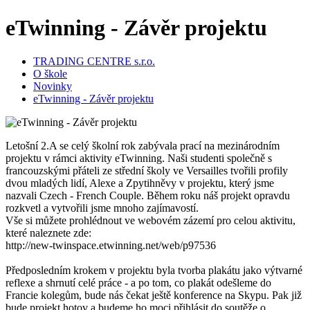
eTwinning - Závěr projektu
TRADING CENTRE s.r.o.
O škole
Novinky
eTwinning - Závěr projektu
Letošní 2.A se celý školní rok zabývala prací na mezinárodním
projektu v rámci aktivity eTwinning. Naši studenti společně s
francouzskými přáteli ze střední školy ve Versailles tvořili profily
dvou mladých lidí, Alexe a Zpytihněvy v projektu, který jsme
nazvali Czech - French Couple. Během roku náš projekt opravdu
rozkvetl a vytvořili jsme mnoho zajímavostí.
Vše si můžete prohlédnout ve webovém zázemí pro celou aktivitu,
které naleznete zde:
http://new-twinspace.etwinning.net/web/p97536
Předposledním krokem v projektu byla tvorba plakátu jako výtvarné
reflexe a shrnutí celé práce - a po tom, co plakát odešleme do
Francie kolegům, bude nás čekat ještě konference na Skypu. Pak již
bude projekt hotov a budeme ho moci přihlásit do soutěže o