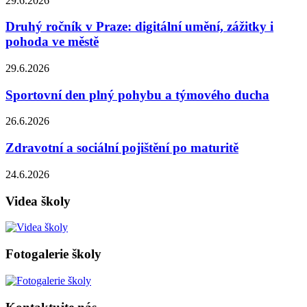
29.6.2026
Druhý ročník v Praze: digitální umění, zážitky i
pohoda ve městě
29.6.2026
Sportovní den plný pohybu a týmového ducha
26.6.2026
Zdravotní a sociální pojištění po maturitě
24.6.2026
Videa školy
Fotogalerie školy