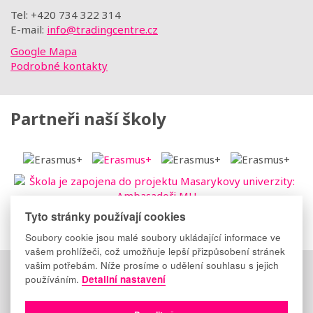
Tel: +420 734 322 314
E-mail:
info@tradingcentre.cz
Google Mapa
Podrobné kontakty
Partneři naší školy
Tyto stránky používají cookies
Soubory cookie jsou malé soubory ukládající informace ve
vašem prohlížeči, což umožňuje lepší přizpůsobení stránek
vašim potřebám. Níže prosíme o udělení souhlasu s jejich
Důležité odkazy
:
Elektronická třídnice
|
Suplování
|
používáním.
Detailní nastavení
Facebook
|
Instagram
|
YouTube
Copyright © 2009-2026
TRADING CENTRE s.r.o.