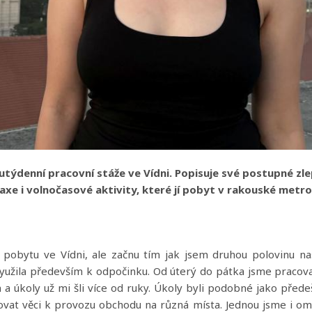
týdenní pracovní stáže ve Vídni. Popisuje své postupné zl
xe i volnočasové aktivity, které jí pobyt v rakouské metro
 pobytu ve Vídni, ale začnu tím jak jsem druhou polovinu n
 využila především k odpočinku. Od úterý do pátka jsme pracova
a úkoly už mi šli více od ruky. Úkoly byli podobné jako předeš
upovat věci k provozu obchodu na různá místa. Jednou jsme i