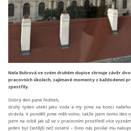
Nela Bulvová ve svém druhém dopise shrnuje závěr dvou
pracovních úkolech, zajímavé momenty z každodenní pra
zpestřily.
Dobrý den pane řediteli,
druhý týden utekl jako voda a my jsme na konci našeho
strávila. V pondělí jsme měli volno, takže jsem tento den
jsem na sobě jak už se v pracovním prostředí více vyznám 
jeden byl častější než ostatní – Dino nás posílal mu nak