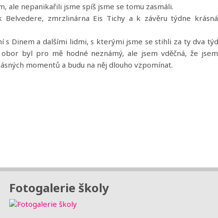
m, ale nepanikařili jsme spíš jsme se tomu zasmáli.
k Belvedere, zmrzlinárna Eis Tichy a k závěru týdne krásná
 s Dinem a dalšími lidmi, s kterými jsme se stihli za ty dva tý
í obor byl pro mě hodné neznámý, ale jsem vděčná, že jsem
 krásných momentů a budu na něj dlouho vzpomínat.
Fotogalerie školy