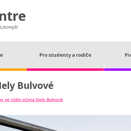
ntre
 Litomyšl
ce
Pro studenty a rodiče
Pr
Nely Bulvové
ny ve Vídni očima Nely Bulvové