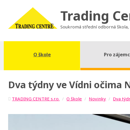
Trading Ce
Soukromá střední odborná škola,
O škole
Pro zájem
Dva týdny ve Vídni očima 
TRADING CENTRE s.r.o.
O škole
Novinky
Dva týd