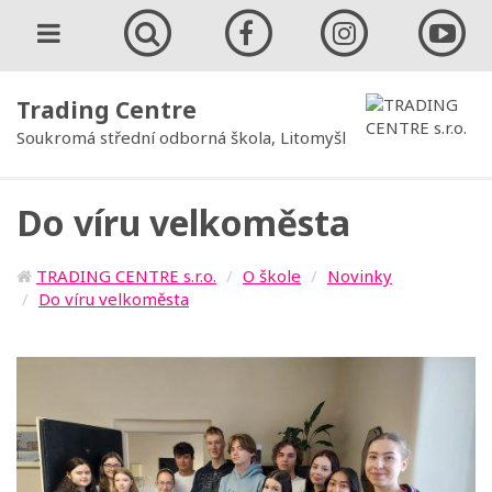
Trading Centre
Soukromá střední odborná škola, Litomyšl
Do víru velkoměsta
TRADING CENTRE s.r.o.
O škole
Novinky
Do víru velkoměsta