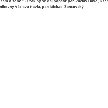
sám o sobě.” - i tak by se dal popsat pan Václav Havel, kt
nihovny Václava Havla, pan Michael Žantovský.