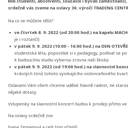
Milí studenti, absolventi, současní i bývalí zaměstnanci,
srdečně vás zveme na oslavy 30. výročí TRADING CENTRE 
Na co se můžete těšit?
ve čtvrtek 8. 9. 2022 (od 20:00 hod.) na kapelu M
je i roztančí)
v pátek 9. 9. 2022 (10:00 - 16:00 hod.) na DEN OTEV
studentská léta, popovídat si s pedagogy, podívat se po 
k budoucímu studiu vyberou zrovna naši školu)
v pátek 9. 9. 2022 (od 19:00 hod.)
na slavnostní kon
krásných tónů tohoto vynikajícího violoncellového kvart
Oslavami Vám všem chceme udělat hlavně radost, ne staros
nějaké dotazy.
Vstupenky na slavnostní koncert budou k prodeji přímo ve 
Na oslavy srdečně zve
Ivana Zemanová a celý tým učitelů