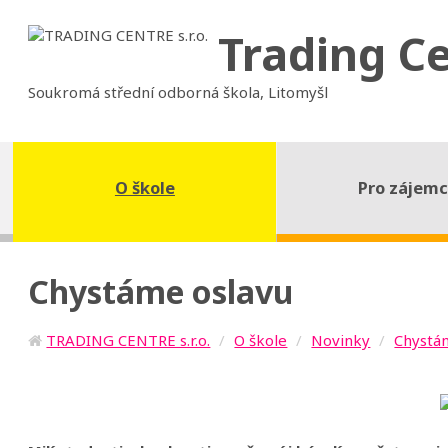
Trading C
Soukromá střední odborná škola, Litomyšl
O škole
Pro zájem
Chystáme oslavu
TRADING CENTRE s.r.o.
O škole
Novinky
Chystá