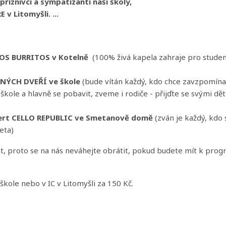
 příznivci a sympatizanti naší školy,
v Litomyšli. ...
ACHOS BURRITOS v Kotelně
(100% živá kapela zahraje pro stude
ŘENÝCH DVEŘÍ ve škole
(bude vítán každý, kdo chce zavzpomína
škole a hlavně se pobavit, zveme i rodiče - přijďte se svými dět
cert CELLO REPUBLIC ve Smetanově domě
(zván je každý, kdo s
eta)
t, proto se na nás neváhejte obrátit, pokud budete mít k prog
škole nebo v IC v Litomyšli za 150 Kč.