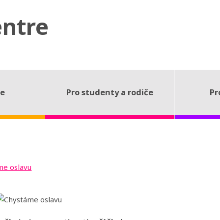
entre
ce
Pro studenty a rodiče
Pr
me oslavu