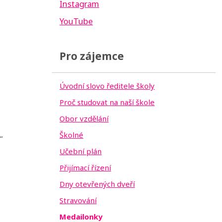
Instagram
YouTube
Pro zájemce
Úvodní slovo ředitele školy
Proč studovat na naší škole
Obor vzdělání
Školné
“
Učební plán
Přijímací řízení
Dny otevřených dveří
Stravování
Medailonky