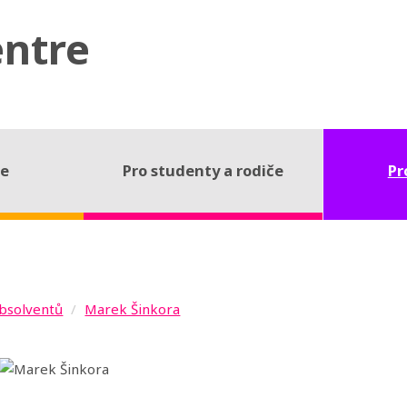
entre
ce
Pro studenty a rodiče
Pr
bsolventů
Marek Šinkora