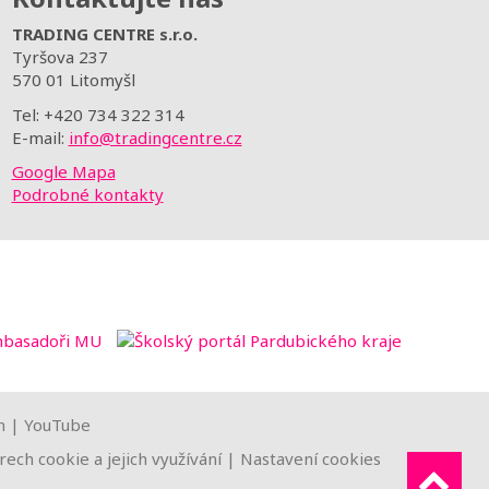
TRADING CENTRE s.r.o.
Tyršova 237
570 01 Litomyšl
Tel: +420 734 322 314
E-mail:
info@tradingcentre.cz
Google Mapa
Podrobné kontakty
m
|
YouTube
ech cookie a jejich využívání
|
Nastavení cookies