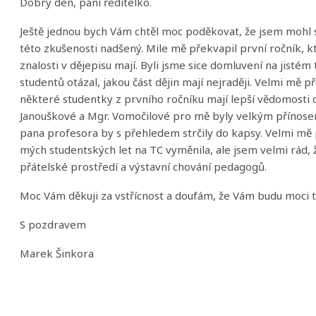
Dobrý den, paní ředitelko.
Ještě jednou bych Vám chtěl moc poděkovat, že jsem mohl st
této zkušenosti nadšený. Mile mě překvapil první ročník, kt
znalosti v dějepisu mají. Byli jsme sice domluvení na jisté
studentů otázal, jakou část dějin mají nejraději. Velmi mě p
některé studentky z prvního ročníku mají lepší vědomosti o
Janouškové a Mgr. Vomočilové pro mě byly velkým přínosem
pana profesora by s přehledem strčily do kapsy. Velmi mě p
mých studentských let na TC vyměnila, ale jsem velmi rád, 
přátelské prostředí a výstavní chování pedagogů.
Moc Vám děkuji za vstřícnost a doufám, že Vám budu moci tu
S pozdravem
Marek Šinkora