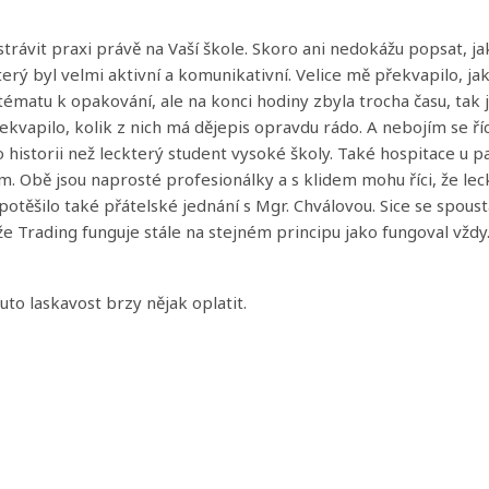
rávit praxi právě na Vaší škole. Skoro ani nedokážu popsat, ja
erý byl velmi aktivní a komunikativní. Velice mě překvapilo, ja
m tématu k opakování, ale na konci hodiny zbyla trocha času, tak
řekvapilo, kolik z nich má dějepis opravdu rádo. A nebojím se říc
 historii než leckterý student vysoké školy. Také hospitace u p
. Obě jsou naprosté profesionálky a s klidem mohu říci, že le
otěšilo také přátelské jednání s Mgr. Chválovou. Sice se spoust
že Trading funguje stále na stejném principu jako fungoval vžd
to laskavost brzy nějak oplatit.