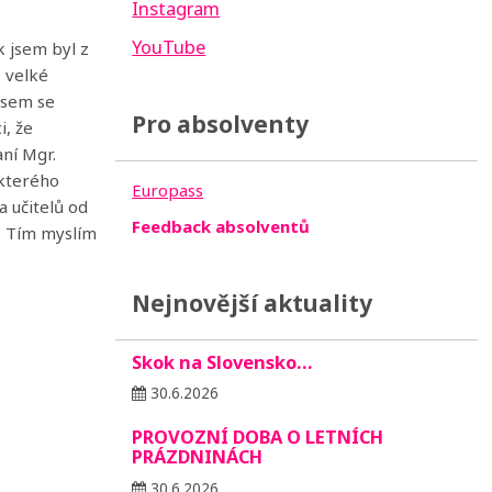
Instagram
YouTube
k jsem byl z
k velké
 jsem se
Pro absolventy
i, že
aní Mgr.
ckterého
Europass
a učitelů od
Feedback absolventů
y. Tím myslím
Nejnovější aktuality
Skok na Slovensko…
30.6.2026
PROVOZNÍ DOBA O LETNÍCH
PRÁZDNINÁCH
30.6.2026