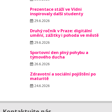
Prezentace stáží ve Vídni
inspirovaly další studenty
29.6.2026
Druhý ročník v Praze: digitální
umění, zážitky i pohoda ve městě
29.6.2026
Sportovní den plný pohybu a
týmového ducha
26.6.2026
Zdravotní a sociální pojištění po
maturitě
24.6.2026
Kontaktujte nás