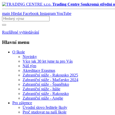
Trading Centre
Soukromá střední o
main
Hledat
Facebook
Instagram
YouTube
Rozšířené vyhledávání
Hlavní menu
O škole
Novinky
Více jak 30 let jsme tu pro Vás
Náš tým
Akreditace Erasmus
Zahraniční stáže - Rakousko 2025
Zahraniční stáže - Maďarsko 2024
Zahraniční stáže - Španělsko
Zahraniční stáže - Itálie
Zahraniční stáže - Rakousko
Zahraniční stáže - Anglie
Pro zájemce
Úvodní slovo ředitele školy
Proč studovat na naší škole