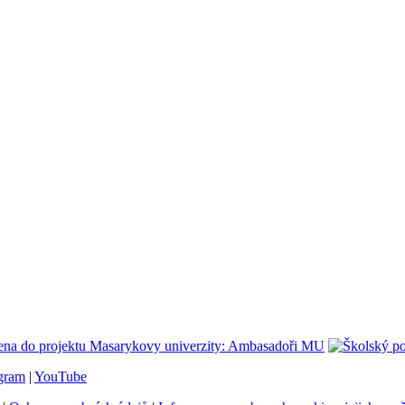
agram
|
YouTube