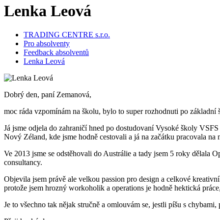
Lenka Leová
TRADING CENTRE s.r.o.
Pro absolventy
Feedback absolventů
Lenka Leová
Dobrý den, paní Zemanová,
moc ráda vzpomínám na školu, bylo to super rozhodnuti po základní škol
Já jsme odjela do zahraničí hned po dostudovaní Vysoké školy VSFS (
Nový Zéland, kde jsme hodně cestovali a já na začátku pracovala na m
Ve 2013 jsme se odstěhovali do Austrálie a tady jsem 5 roky dělala O
consultancy.
Objevila jsem právě ale velkou passion pro design a celkové kreativní 
protože jsem hrozný workoholik a operations je hodně hektická práce, 
Je to všechno tak nějak stručně a omlouvám se, jestli píšu s chybami, 