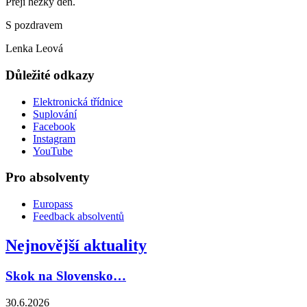
Přeji hezký den.
S pozdravem
Lenka Leová
Důležité odkazy
Elektronická třídnice
Suplování
Facebook
Instagram
YouTube
Pro absolventy
Europass
Feedback absolventů
Nejnovější aktuality
Skok na Slovensko…
30.6.2026