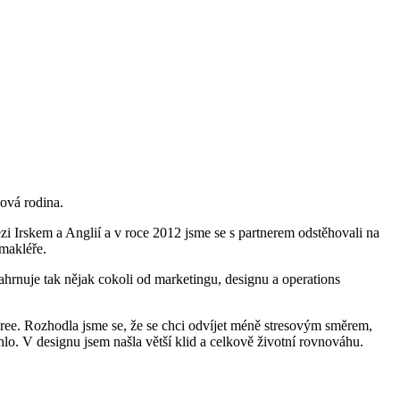
ková rodina.
i Irskem a Anglií a v roce 2012 jsme se s partnerem odstěhovali na
 makléře.
ahrnuje tak nějak cokoli od marketingu, designu a operations
degree. Rozhodla jsme se, že se chci odvíjet méně stresovým směrem,
hlo. V designu jsem našla větší klid a celkově životní rovnováhu.