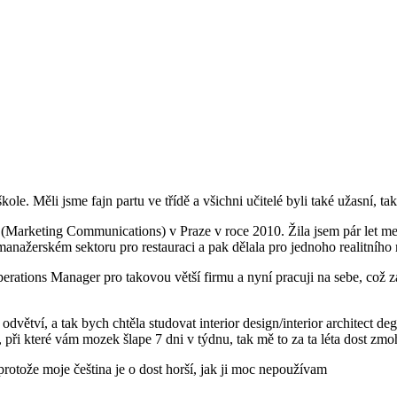
e. Měli jsme fajn partu ve třídě a všichni učitelé byli také užasní, ta
Marketing Communications) v Praze v roce 2010. Žila jsem pár let mez
anažerském sektoru pro restauraci a pak dělala pro jednoho realitního
perations Manager pro takovou větší firmu a nyní pracuji na sebe, což z
odvětví, a tak bych chtěla studovat interior design/interior architect 
při které vám mozek šlape 7 dni v týdnu, tak mě to za ta léta dost zmo
protože moje čeština je o dost horší, jak ji moc nepoužívam